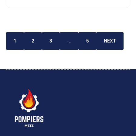
1
2
3
…
5
NEXT