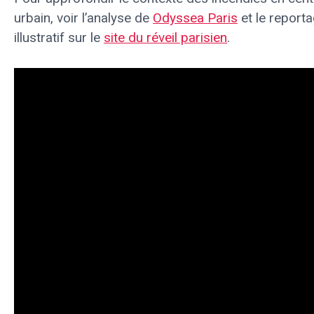
urbain, voir l’analyse de
Odyssea Paris
et le report
illustratif sur le
site du réveil parisien
.