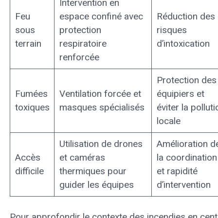
Intervention en
Feu
espace confiné avec
Réduction des
sous
protection
risques
terrain
respiratoire
d’intoxication
renforcée
Protection des
Fumées
Ventilation forcée et
équipiers et
toxiques
masques spécialisés
éviter la polluti
locale
Utilisation de drones
Amélioration d
Accès
et caméras
la coordination
difficile
thermiques pour
et rapidité
guider les équipes
d’intervention
Pour approfondir le contexte des incendies en cent