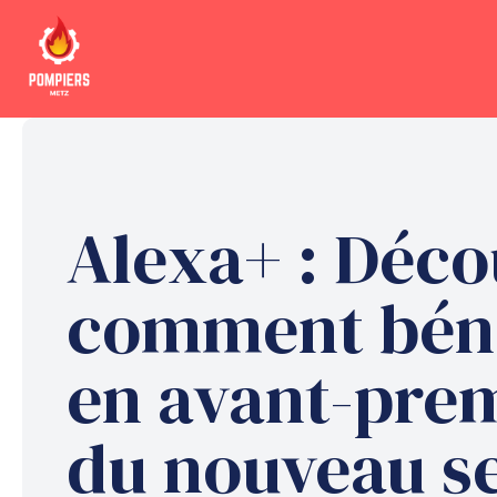
Aller
au
contenu
Alexa+ : Déco
comment béné
en avant-pre
du nouveau s