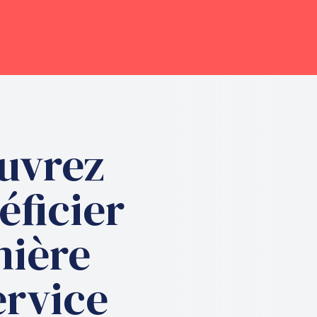
uvrez
ficier
mière
ervice