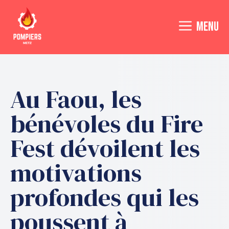
Aller
au
MENU
contenu
Au Faou, les
bénévoles du Fire
Fest dévoilent les
motivations
profondes qui les
poussent à