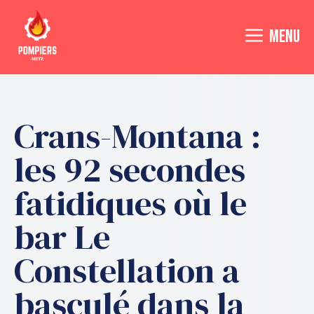
Aller
au
MENU
contenu
Crans-Montana :
les 92 secondes
fatidiques où le
bar Le
Constellation a
basculé dans la