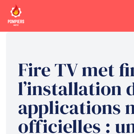
Aller
au
contenu
Fire TV met fi
l’installation 
applications 
officielles : u