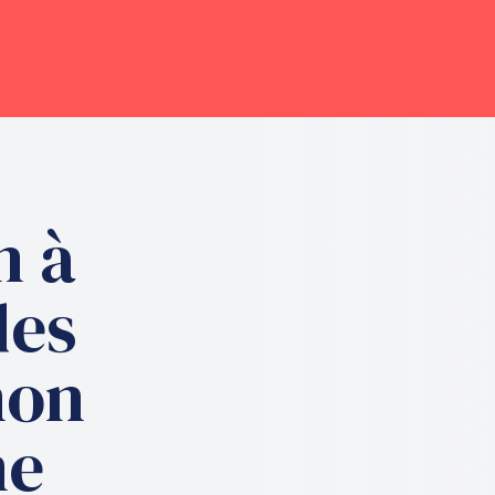
n à
des
non
ne