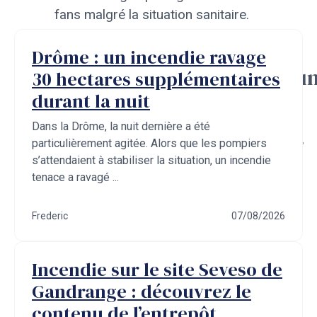
fans malgré la situation sanitaire.
Drôme : un incendie ravage
Mai 2023
Annonce d'un nouvel albu
30 hectares supplémentaires
en préparation
durant la nuit
Dans la Drôme, la nuit dernière a été
Teasing officiel du groupe sur les réseaux,
particulièrement agitée. Alors que les pompiers
promettant un renouveau musical.
s’attendaient à stabiliser la situation, un incendie
tenace a ravagé ...
Frederic
07/08/2026
Incendie sur le site Seveso de
Gandrange : découvrez le
contenu de l’entrepôt