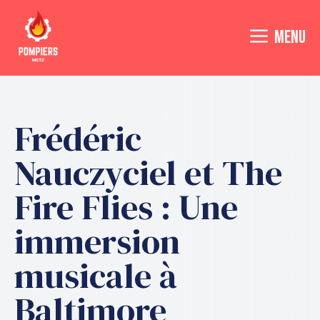
Aller
au
MENU
contenu
Frédéric
Nauczyciel et The
Fire Flies : Une
immersion
musicale à
Baltimore