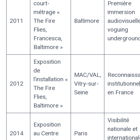
court-
Première
métrage «
immersion
2011
The Fire
Baltimore
audiovisuell
Flies,
voguing
Francesca,
undergroun
Baltimore »
Exposition
de
MAC/VAL,
Reconnaiss
l’installation «
2012
Vitry-sur-
institutionnel
The Fire
Seine
en France
Flies,
Baltimore »
Visibilité
Exposition
nationale et
2014
au Centre
Paris
international