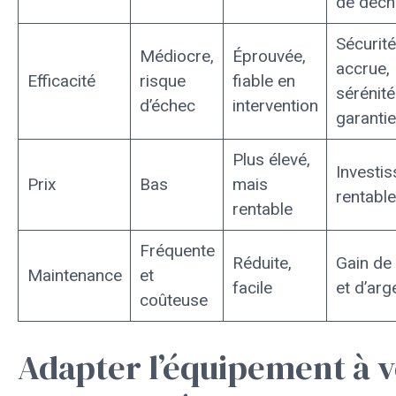
de déc
Sécurité
Médiocre,
Éprouvée,
accrue,
Efficacité
risque
fiable en
sérénité
d’échec
intervention
garantie
Plus élevé,
Investi
Prix
Bas
mais
rentable
rentable
Fréquente
Réduite,
Gain de
Maintenance
et
facile
et d’arg
coûteuse
Adapter l’équipement à v