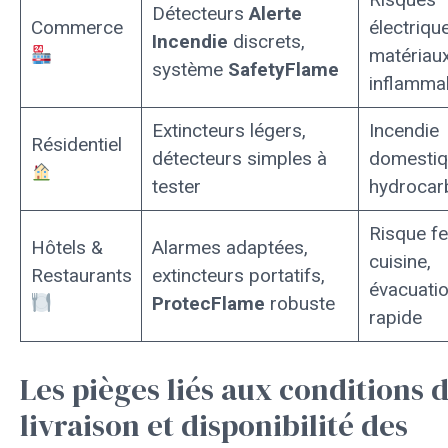
Détecteurs
Alerte
Commerce
électriqu
Incendie
discrets,
matériau
système
SafetyFlame
inflamma
Extincteurs légers,
Incendie
Résidentiel
détecteurs simples à
domestiq
tester
hydrocar
Risque f
Hôtels &
Alarmes adaptées,
cuisine,
Restaurants
extincteurs portatifs,
évacuati
ProtecFlame
robuste
rapide
Les pièges liés aux conditions 
livraison et disponibilité des