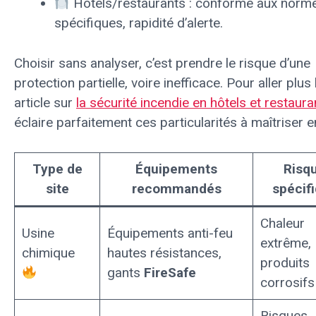
Hôtels/restaurants : conforme aux norm
spécifiques, rapidité d’alerte.
Choisir sans analyser, c’est prendre le risque d’une
protection partielle, voire inefficace. Pour aller plus 
article sur
la sécurité incendie en hôtels et restaura
éclaire parfaitement ces particularités à maîtriser 
Type de
Équipements
Risq
site
recommandés
spécif
Chaleur
Usine
Équipements anti-feu
extrême,
chimique
hautes résistances,
produits
gants
FireSafe
corrosifs
Risques