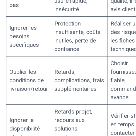
usure rapide,
qualité, lir
bas
insécurité
avis client
Protection
Réaliser u
Ignorer les
insuffisante, coûts
des risque
besoins
inutiles, perte de
les fiches
spécifiques
confiance
technique
Choisir
Oublier les
Retards,
fournisse
conditions de
complications, frais
fiable,
livraison/retour
supplémentaires
commande
avance
Retards projet,
Vérifier s
Ignorer la
recours aux
en temps r
disponibilité
solutions
contacter 