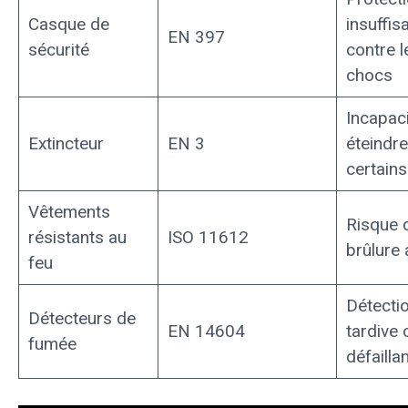
Casque de
insuffis
EN 397
sécurité
contre l
chocs
Incapaci
Extincteur
EN 3
éteindre
certains
Vêtements
Risque 
résistants au
ISO 11612
brûlure
feu
Détecti
Détecteurs de
EN 14604
tardive 
fumée
défailla