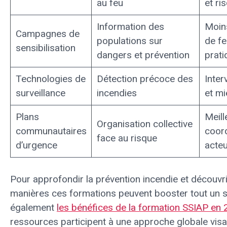
au feu
et ri
Information des
Moin
Campagnes de
populations sur
de fe
sensibilisation
dangers et prévention
prati
Technologies de
Détection précoce des
Inter
surveillance
incendies
et mi
Plans
Meill
Organisation collective
communautaires
coord
face au risque
d’urgence
acte
Pour approfondir la prévention incendie et découvri
manières ces formations peuvent booster tout un se
également
les bénéfices de la formation SSIAP en
ressources participent à une approche globale visa