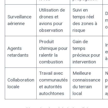
Utilisation de
Suivi en
D
Surveillance
drones et
temps réel
m
aérienne
avions pour
des zones à
o
observation
risque
Produit
Gain de
I
Agents
chimique pour
temps
e
retardants
ralentir la
précieux pour
à
combustion
intervention
Travail avec
Meilleure
N
Collaboration
communautés
connaissance
p
locale
et autorités
du terrain
i
autochtones
local
a