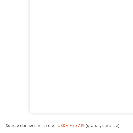
Source données incendie :
Cliquez sur une zone marquée sur la carte pour
USDA Fire API
(gratuit, sans clé)
d’informations.