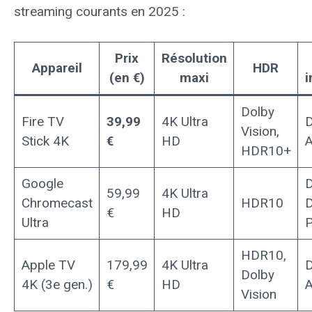
streaming courants en 2025 :
Prix
Résolution
Appareil
HDR
(en €)
maxi
i
Dolby
Fire TV
39,99
4K Ultra
D
Vision,
Stick 4K
€
HD
HDR10+
Google
D
59,99
4K Ultra
Chromecast
HDR10
D
€
HD
Ultra
P
HDR10,
Apple TV
179,99
4K Ultra
D
Dolby
4K (3e gen.)
€
HD
Vision