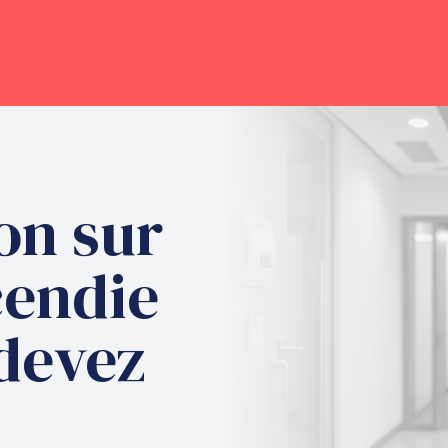
on sur
cendie
 devez