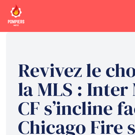
Aller
au
contenu
Revivez le ch
la MLS : Inter
CF s’incline f
Chicago Fire s