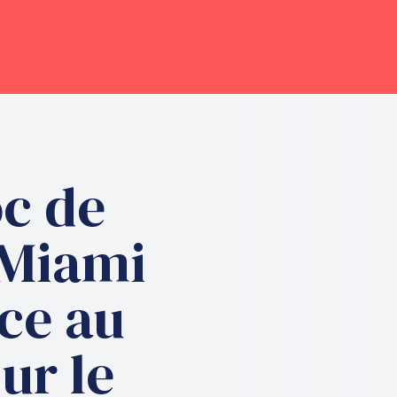
oc de
 Miami
ace au
ur le