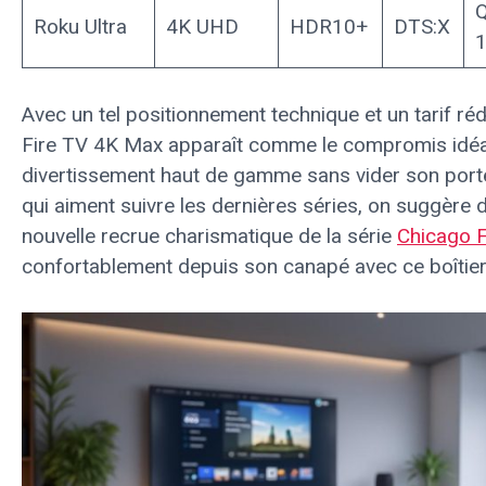
Q
Roku Ultra
4K UHD
HDR10+
DTS:X
1
Avec un tel positionnement technique et un tarif réd
Fire TV 4K Max apparaît comme le compromis idéal
divertissement haut de gamme sans vider son port
qui aiment suivre les dernières séries, on suggère d’a
nouvelle recrue charismatique de la série
Chicago F
confortablement depuis son canapé avec ce boîtie