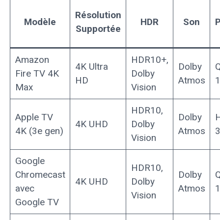
Résolution
Modèle
HDR
Son
P
Supportée
Amazon
HDR10+,
4K Ultra
Dolby
Q
Fire TV 4K
Dolby
HD
Atmos
1
Max
Vision
HDR10,
Apple TV
Dolby
H
4K UHD
Dolby
4K (3e gen)
Atmos
3
Vision
Google
HDR10,
Chromecast
Dolby
Q
4K UHD
Dolby
avec
Atmos
1
Vision
Google TV