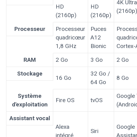
4K Ultr
HD
HD
(2160p
(2160p)
(2160p)
Processeur
Processeur
Puces
Proces
quadricœur
A12
quadri
1,8 GHz
Bionic
Cortex
RAM
2 Go
3 Go
2 Go
Stockage
32 Go /
16 Go
8 Go
64 Go
Système
Google
Fire OS
tvOS
d'exploitation
(Androi
Assistant vocal
Alexa
Google
Siri
intégré
Assista