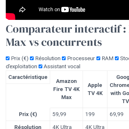
Comparateur interactif :
Max vs concurrents
Prix (€)
Résolution
Processeur
RAM
Sto
d’exploitation
Assistant vocal
Caractéristique
Goog
Amazon
Apple
Chrome
Fire TV 4K
TV 4K
with G
Max
TV
Prix (€)
59,99
199
69,99
Résolution
4K Ultra
4K Ultra