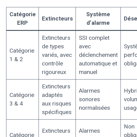
Catégorie
Système
Extincteurs
Dés
ERP
d’alarme
Extincteurs
SSI complet
de types
avec
Syst
Catégorie
variés, avec
déclenchement
perf
1 & 2
contrôle
automatique et
oblig
rigoureux
manuel
Extincteurs
Alarmes
Hybr
Catégorie
adaptés
sonores
volu
3 & 4
aux risques
normalisées
usag
spécifiques
Non
Extincteurs
Alarmes
Catégorie
oblig