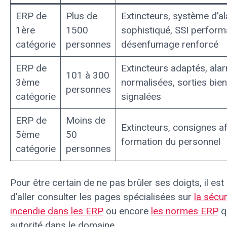
ERP de
Plus de
Extincteurs, système d’a
1ère
1500
sophistiqué, SSI perform
catégorie
personnes
désenfumage renforcé
ERP de
Extincteurs adaptés, ala
101 à 300
3ème
normalisées, sorties bien
personnes
catégorie
signalées
ERP de
Moins de
Extincteurs, consignes af
5ème
50
formation du personnel
catégorie
personnes
Pour être certain de ne pas brûler ses doigts, il est
d’aller consulter les pages spécialisées sur
la sécur
incendie dans les ERP
ou encore
les normes ERP
q
autorité dans le domaine.