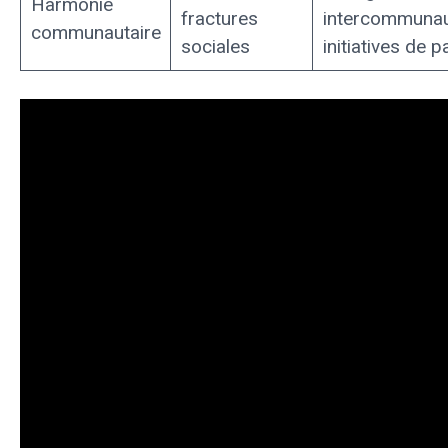
Harmonie
fractures
intercommunau
communautaire
sociales
initiatives de p