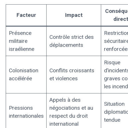
Conséqu
Facteur
Impact
direc
Présence
Restrictio
Contrôle strict des
militaire
sécuritair
déplacements
israélienne
renforcée
Risque
Colonisation
Conflits croissants
d’incident
accélérée
et violences
graves c
les incend
Appels à des
Situation
Pressions
négociations et au
diplomati
internationales
respect du droit
tendue
international