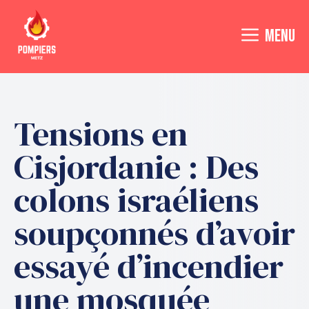
Aller
au
MENU
contenu
Tensions en
Cisjordanie : Des
colons israéliens
soupçonnés d’avoir
essayé d’incendier
une mosquée