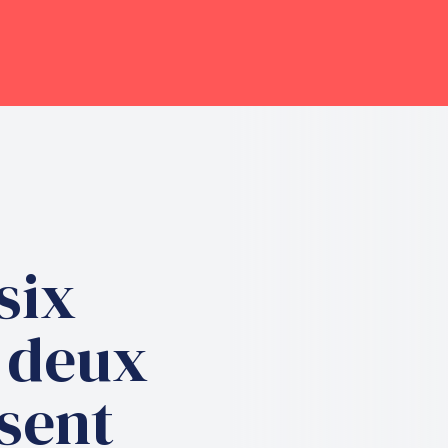
six
 deux
ssent