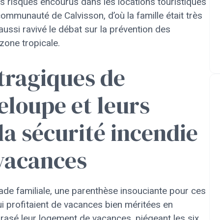
les risques encourus dans les locations touristiques
communauté de Calvisson, d’où la famille était très
ussi ravivé le débat sur la prévention des
zone tropicale.
tragiques de
eloupe et leurs
a sécurité incendie
vacances
pade familiale, une parenthèse insouciante pour ces
ui profitaient de vacances bien méritées en
brasé leur logement de vacances, piégeant les six