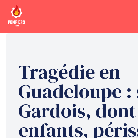
Aller
au
contenu
Tragédie en
Guadeloupe : 
Gardois, dont
enfants, péri