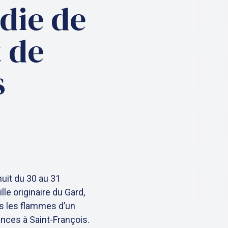
die de
 de
s
nuit du 30 au 31
e originaire du Gard,
s les flammes d’un
nces à Saint-François.